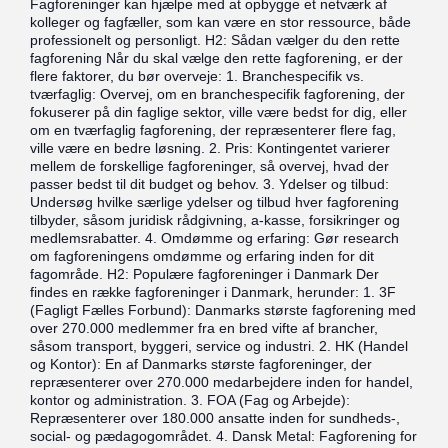
Fagforeninger kan hjælpe med at opbygge et netværk af
kolleger og fagfæller, som kan være en stor ressource, både
professionelt og personligt. H2: Sådan vælger du den rette
fagforening Når du skal vælge den rette fagforening, er der
flere faktorer, du bør overveje: 1. Branchespecifik vs.
tværfaglig: Overvej, om en branchespecifik fagforening, der
fokuserer på din faglige sektor, ville være bedst for dig, eller
om en tværfaglig fagforening, der repræsenterer flere fag,
ville være en bedre løsning. 2. Pris: Kontingentet varierer
mellem de forskellige fagforeninger, så overvej, hvad der
passer bedst til dit budget og behov. 3. Ydelser og tilbud:
Undersøg hvilke særlige ydelser og tilbud hver fagforening
tilbyder, såsom juridisk rådgivning, a-kasse, forsikringer og
medlemsrabatter. 4. Omdømme og erfaring: Gør research
om fagforeningens omdømme og erfaring inden for dit
fagområde. H2: Populære fagforeninger i Danmark Der
findes en række fagforeninger i Danmark, herunder: 1. 3F
(Fagligt Fælles Forbund): Danmarks største fagforening med
over 270.000 medlemmer fra en bred vifte af brancher,
såsom transport, byggeri, service og industri. 2. HK (Handel
og Kontor): En af Danmarks største fagforeninger, der
repræsenterer over 270.000 medarbejdere inden for handel,
kontor og administration. 3. FOA (Fag og Arbejde):
Repræsenterer over 180.000 ansatte inden for sundheds-,
social- og pædagogområdet. 4. Dansk Metal: Fagforening for