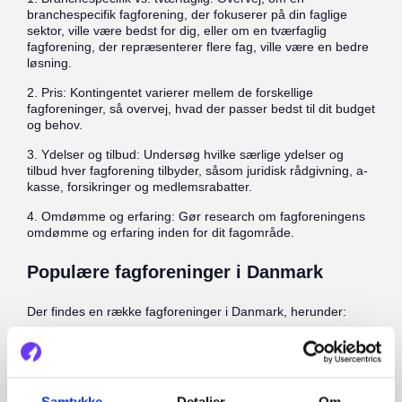
branchespecifik fagforening, der fokuserer på din faglige
sektor, ville være bedst for dig, eller om en tværfaglig
fagforening, der repræsenterer flere fag, ville være en bedre
løsning.
2. Pris: Kontingentet varierer mellem de forskellige
fagforeninger, så overvej, hvad der passer bedst til dit budget
og behov.
3. Ydelser og tilbud: Undersøg hvilke særlige ydelser og
tilbud hver fagforening tilbyder, såsom juridisk rådgivning, a-
kasse, forsikringer og medlemsrabatter.
4. Omdømme og erfaring: Gør research om fagforeningens
omdømme og erfaring inden for dit fagområde.
Populære fagforeninger i Danmark
Der findes en række fagforeninger i Danmark, herunder:
1. 3F (Fagligt Fælles Forbund): Danmarks største
fagforening med over 270.000 medlemmer fra en bred vifte
af brancher, såsom transport, byggeri, service og industri.
Samtykke
Detaljer
Om