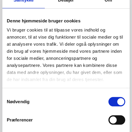
2. HK (Handel og Kontor): En af Danmarks største
fagforeninger, der repræsenterer over 270.000
medarbejdere inden for handel, kontor og administration.
Denne hjemmeside bruger cookies
3. FOA (Fag og Arbejde): Repræsenterer over 180.000
ansatte inden for sundheds-, social- og pædagogområdet.
Vi bruger cookies til at tilpasse vores indhold og
4. Dansk Metal: Fagforening for faglærte og ufaglærte
annoncer, til at vise dig funktioner til sociale medier og til
metalarbejdere, der arbejder inden for industri og produktion.
at analysere vores trafik. Vi deler også oplysninger om
For at få et mere komplet overblik over de forskellige
din brug af vores hjemmeside med vores partnere inden
fagforeninger og deres tilbud kan det være en god idé at
for sociale medier, annonceringspartnere og
benytte sammenligningstjenester online, såsom
analysepartnere. Vores partnere kan kombinere disse
fagforeningsguiden.dk
eller
sammenlignfagforeninger.dk.
data med andre oplysninger, du har givet dem, eller som
Hvad er exitstrategi?
de har indsamlet fra din brug af deres tjenester.
Hvad er exitstrategi?
Samtykkevalg
Nødvendig
Hvad er exitstrategi?
Præferencer
H1 Title: Fagforening i Danmark: Fordele og hvordan man
vælger den rigtige Short description of the article: Denne