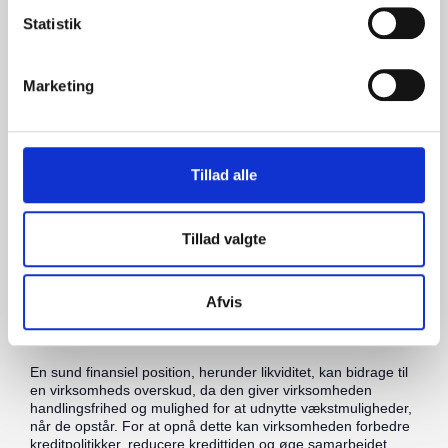
Statistik
En grundlæggende måde at forbedre overskuddet er at
reducere virksomhedens omkostninger, herunder
driftsomkostninger, lønomkostninger og
Marketing
indkøbsomkostninger. Dette kan gøres ved at effektivisere
arbejdsgange, automatisere processer og forhandle bedre
betingelser med leverandørerne.
Øgning af indtægter
Tillad alle
Forøgelse af virksomhedens indtægter kan være en anden
metode til at forbedre overskuddet. Dette kan opnås ved at
Tillad valgte
øge salget, justere priserne eller introducere nye produkter
og tjenester, der kan give en konkurrencefordel og højere
fortjeneste.
Afvis
Forbedring af virksomhedens likviditet
En sund finansiel position, herunder likviditet, kan bidrage til
en virksomheds overskud, da den giver virksomheden
handlingsfrihed og mulighed for at udnytte vækstmuligheder,
når de opstår. For at opnå dette kan virksomheden forbedre
kreditpolitikker, reducere kredittiden og øge samarbejdet