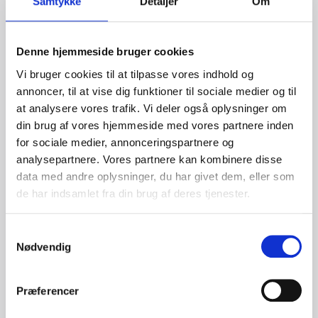
Samtykke
Detaljer
Om
Overskudsgraden beregnes som nettooverskud divideret
med indtægter. Dette tal angiver virksomhedens profitmargen
og viser, hvor stor en del af indtægterne, der tilbageholdes
Denne hjemmeside bruger cookies
som overskud. En højere overskudsgrad indikerer bedre
rentabilitet og økonomisk effektivitet.
Vi bruger cookies til at tilpasse vores indhold og
annoncer, til at vise dig funktioner til sociale medier og til
Afkastningsgrad
at analysere vores trafik. Vi deler også oplysninger om
din brug af vores hjemmeside med vores partnere inden
Afkastningsgraden beregnes som nettooverskud divideret
med egenkapitalen. Dette nøgletal måler, hvor effektivt en
for sociale medier, annonceringspartnere og
virksomhed anvender sine ressourcer til at generere
analysepartnere. Vores partnere kan kombinere disse
overskud og skabe værdi for aktionærerne. En højere
data med andre oplysninger, du har givet dem, eller som
afkastningsgrad indikerer bedre ressourceudnyttelse og øget
rentabilitet.
de har indsamlet fra din brug af deres tjenester.
Optimering af Overskud
Samtykkevalg
Nødvendig
Forbedring af overskuddet er afgørende for virksomhedens
succes og langsigtet vækst. Her er nogle metoder til
optimering af overskuddet:
Præferencer
Reduktion af omkostninger