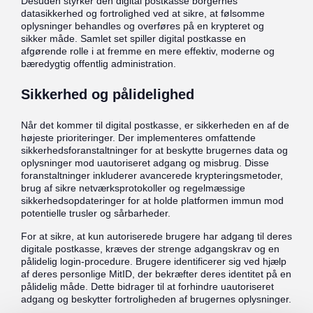
Desuden styrker den digital postkasse borgernes
datasikkerhed og fortrolighed ved at sikre, at følsomme
oplysninger behandles og overføres på en krypteret og
sikker måde. Samlet set spiller digital postkasse en
afgørende rolle i at fremme en mere effektiv, moderne og
bæredygtig offentlig administration.
Sikkerhed og pålidelighed
Når det kommer til digital postkasse, er sikkerheden en af de
højeste prioriteringer. Der implementeres omfattende
sikkerhedsforanstaltninger for at beskytte brugernes data og
oplysninger mod uautoriseret adgang og misbrug. Disse
foranstaltninger inkluderer avancerede krypteringsmetoder,
brug af sikre netværksprotokoller og regelmæssige
sikkerhedsopdateringer for at holde platformen immun mod
potentielle trusler og sårbarheder.
For at sikre, at kun autoriserede brugere har adgang til deres
digitale postkasse, kræves der strenge adgangskrav og en
pålidelig login-procedure. Brugere identificerer sig ved hjælp
af deres personlige MitID, der bekræfter deres identitet på en
pålidelig måde. Dette bidrager til at forhindre uautoriseret
adgang og beskytter fortroligheden af brugernes oplysninger.