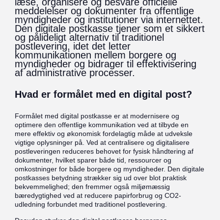
læse, organisere og besvare officielle
meddelelser og dokumenter fra offentlige
myndigheder og institutioner via internettet.
Den digitale postkasse tjener som et sikkert
og pålideligt alternativ til traditionel
postlevering, idet det letter
kommunikationen mellem borgere og
myndigheder og bidrager til effektivisering
af administrative processer.
Hvad er formålet med en digital post?
Formålet med digital postkasse er at modernisere og
optimere den offentlige kommunikation ved at tilbyde en
mere effektiv og økonomisk fordelagtig måde at udveksle
vigtige oplysninger på. Ved at centralisere og digitalisere
postleveringen reduceres behovet for fysisk håndtering af
dokumenter, hvilket sparer både tid, ressourcer og
omkostninger for både borgere og myndigheder. Den digitale
postkasses betydning strækker sig ud over blot praktisk
bekvemmelighed; den fremmer også miljømæssig
bæredygtighed ved at reducere papirforbrug og CO2-
udledning forbundet med traditionel postlevering.